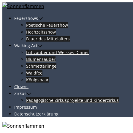
Skip
to
Feuershows
content
Poetische Feuershow
Hochzeitsshow
Feuer des Mittelalters
Walking Act
Luftzauber und Weisses Dinner
Blumenzauber
Schmetterlinge
Waldfee
Königspaar
Clowns
Zirkus
Pädagogische Zirkusprojekte und Kinderzirkus
Impressum
Datenschutzerklärung