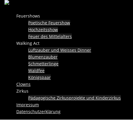
Skip
to
Feuershows
content
Poetische Feuershow
Hochzeitsshow
Feuer des Mittelalters
Walking Act
Luftzauber und Weisses Dinner
Blumenzauber
Schmetterlinge
Waldfee
Königspaar
Clowns
Zirkus
Pädagogische Zirkusprojekte und Kinderzirkus
Impressum
Datenschutzerklärung
Luftzauber