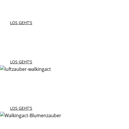
Magie für Ihre Veranstaltung
LOS GEHT'S
König & Königin
Magische Momente
LOS GEHT'S
Die Sonnenflammen
Ihre Eventkünstler
LOS GEHT'S
Blumenzauber